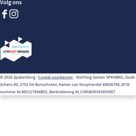
Volg ons
Facebook
Instagram
Spakenburg
Spakenburg
© 2026 Spakenburg -
Cookie voorkeuren
- Stichting Samen SPKNBRG, Oude
Schans 90, 3752 AH Bunschoten, Kamer van Koophandel 89836766, BTW
nummer NL865127694B01, Bankrekening NL11RABO0343955067