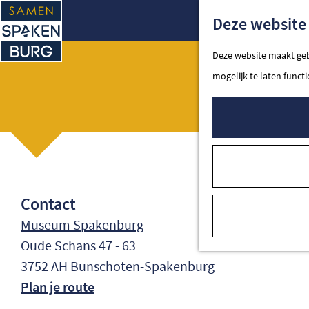
Ga
Deze website 
naar
de
Deze website maakt gebr
homepage
mogelijk te laten funct
Op
Spakenburg
Contact
Museum Spakenburg
Oude Schans 47 - 63
3752 AH Bunschoten-Spakenburg
naar
Plan je route
Open