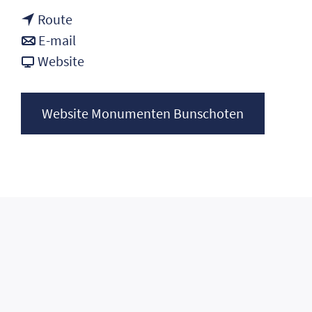
naar
Monumentendag
Route
Open
naar
Bunschoten
E-mail
Monumentendag
Open
van
Website
Bunschoten
Monumentendag
Open
Bunschoten
Monumentendag
Website Monumenten Bunschoten
Bunschoten