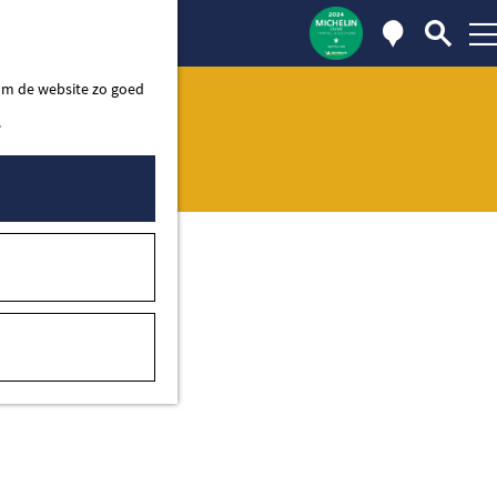
Kaart
Zoe
 om de website zo goed
.
ten