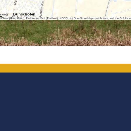
ina (Hong Kong), Esri Korea, Esri (Thailand), NGCC, (c) OpenStreetMap contributors, and the GIS Us