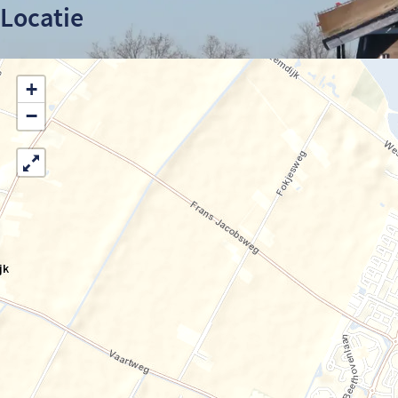
Locatie
+
−