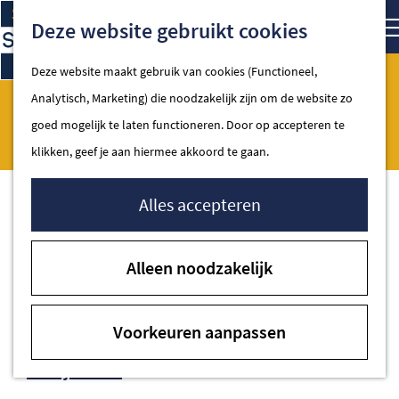
Ga
Kaart
Zoe
Deze website gebruikt cookies
naar
de
Deze website maakt gebruik van cookies (Functioneel,
homepage
Analytisch, Marketing) die noodzakelijk zijn om de website zo
Spakenburgse dagen
Spakenburg
goed mogelijk te laten functioneren. Door op accepteren te
klikken, geef je aan hiermee akkoord te gaan.
Alles accepteren
Contact
Alleen noodzakelijk
Toeristisch Informatie Punt Spakenburg
Oude Schans 90
Voorkeuren aanpassen
3752 AH Spakenburg
naar
Plan je route
Spakenburgse