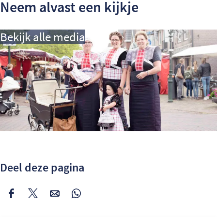
Neem alvast een kijkje
Bekijk alle media
Deel deze pagina
Deel
Deel
Deel
Deel
deze
deze
deze
deze