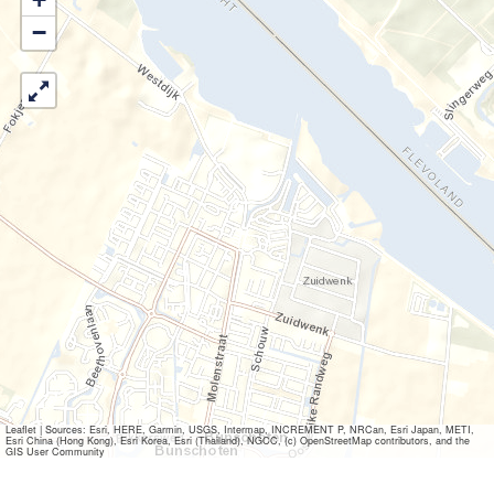
−
Leaflet
|
Sources: Esri, HERE, Garmin, USGS, Intermap, INCREMENT P, NRCan, Esri Japan, METI,
Esri China (Hong Kong), Esri Korea, Esri (Thailand), NGCC, (c) OpenStreetMap contributors, and the
GIS User Community