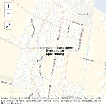
+
−
Leaflet
|
Sources: Esri, HERE, Garmin, USGS, Intermap, INCREMENT P, NRCan, Esri Japan, METI,
Esri China (Hong Kong), Esri Korea, Esri (Thailand), NGCC, (c) OpenStreetMap contributors, and the
GIS User Community