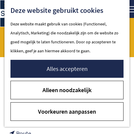
Ga
Kaart
Zoe
Deze website gebruikt cookies
naar
de
Deze website maakt gebruik van cookies (Functioneel,
homepage
Analytisch, Marketing) die noodzakelijk zijn om de website zo
Brasserie Wieken
Spakenburg
goed mogelijk te laten functioneren. Door op accepteren te
klikken, geef je aan hiermee akkoord te gaan.
Alles accepteren
Contact
Alleen noodzakelijk
Stadspui 4
3750 GB Spakenburg
Voorkeuren aanpassen
naar
Plan je route
Brasserie
naar
Wieken
Route