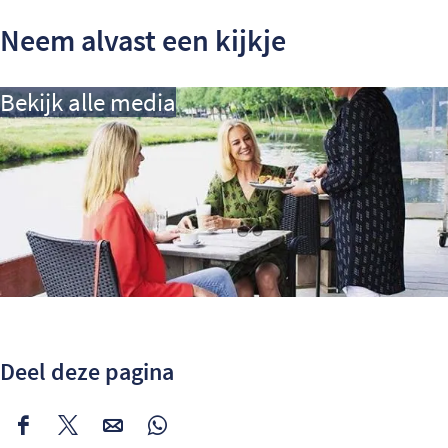
Neem alvast een kijkje
Bekijk alle media
Deel deze pagina
Deel
Deel
Deel
Deel