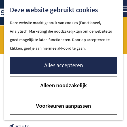
Ga
Kaart
Zoe
Deze website gebruikt cookies
naar
de
Deze website maakt gebruik van cookies (Functioneel,
homepage
Analytisch, Marketing) die noodzakelijk zijn om de website zo
Lofthus Interiør
Spakenburg
goed mogelijk te laten functioneren. Door op accepteren te
klikken, geef je aan hiermee akkoord te gaan.
Alles accepteren
Contact
Alleen noodzakelijk
Zeilmakersplein 2
3751 BX Spakenburg
Voorkeuren aanpassen
naar
Plan je route
Lofthus
naar
Interiør
Route