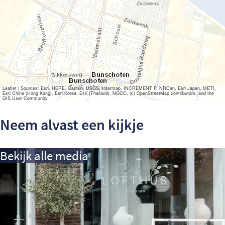
Leaflet
|
Sources: Esri, HERE, Garmin, USGS, Intermap, INCREMENT P, NRCan, Esri Japan, METI,
Esri China (Hong Kong), Esri Korea, Esri (Thailand), NGCC, (c) OpenStreetMap contributors, and the
GIS User Community
Neem alvast een kijkje
Bekijk alle media