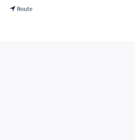
naar
Lara
Route
5.
Annina
Lara
Annina