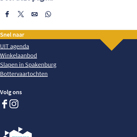
Deel
Deel
Deel
Deel
deze
deze
deze
deze
Snel naar
pagina
pagina
pagina
pagina
op
op
op
op
UIT agenda
Facebook
X
e-
WhatsApp
Winkelaanbod
mail
Slapen in Spakenburg
Bottervaartochten
Volg ons
Facebook
Instagram
Spakenburg
Spakenburg