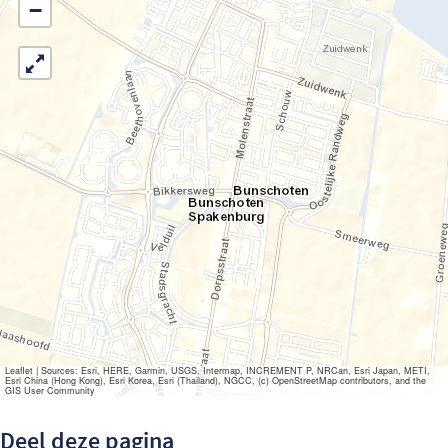
−
Leaflet
|
Sources: Esri, HERE, Garmin, USGS, Intermap, INCREMENT P, NRCan, Esri Japan, METI,
Esri China (Hong Kong), Esri Korea, Esri (Thailand), NGCC, (c) OpenStreetMap contributors, and the
GIS User Community
Deel deze pagina