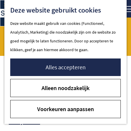
Ga
Kaart
Zoe
Deze website gebruikt cookies
naar
de
Deze website maakt gebruik van cookies (Functioneel,
homepage
Analytisch, Marketing) die noodzakelijk zijn om de website zo
5. Lara Annina
Spakenburg
goed mogelijk te laten functioneren. Door op accepteren te
klikken, geef je aan hiermee akkoord te gaan.
Alles accepteren
Contact
Alleen noodzakelijk
May Brits Kunstatelier
Molenstraat 15
Voorkeuren aanpassen
3752 CG Spakenburg
naar
Plan je route
5.