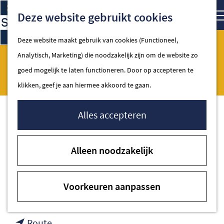
Ga
Kaart
Zoe
Deze website gebruikt cookies
naar
de
Deze website maakt gebruik van cookies (Functioneel,
homepage
Analytisch, Marketing) die noodzakelijk zijn om de website zo
Antonio's Eethuis
Spakenburg
goed mogelijk te laten functioneren. Door op accepteren te
klikken, geef je aan hiermee akkoord te gaan.
Alles accepteren
Contact
Alleen noodzakelijk
Spuistraat 57
3752 AK Spakenburg
Voorkeuren aanpassen
naar
Plan je route
Antonio's
naar
Eethuis
Route