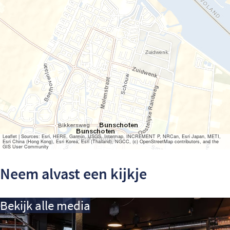
Leaflet
|
Sources: Esri, HERE, Garmin, USGS, Intermap, INCREMENT P, NRCan, Esri Japan, METI,
Esri China (Hong Kong), Esri Korea, Esri (Thailand), NGCC, (c) OpenStreetMap contributors, and the
GIS User Community
Neem alvast een kijkje
Bekijk alle media