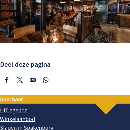
Deel deze pagina
Deel
Deel
Deel
Deel
deze
deze
deze
deze
Snel naar
pagina
pagina
pagina
pagina
op
op
op
op
UIT agenda
Facebook
X
e-
WhatsApp
Winkelaanbod
mail
Slapen in Spakenburg