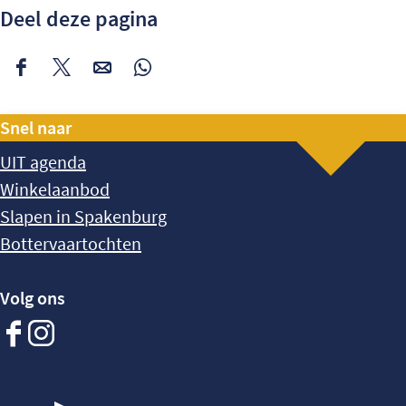
Deel deze pagina
Deel
Deel
Deel
Deel
deze
deze
deze
deze
Snel naar
pagina
pagina
pagina
pagina
op
op
op
op
UIT agenda
Facebook
X
e-
WhatsApp
Winkelaanbod
mail
Slapen in Spakenburg
Bottervaartochten
Volg ons
Facebook
Instagram
Spakenburg
Spakenburg