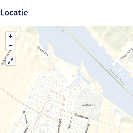
Locatie
+
−