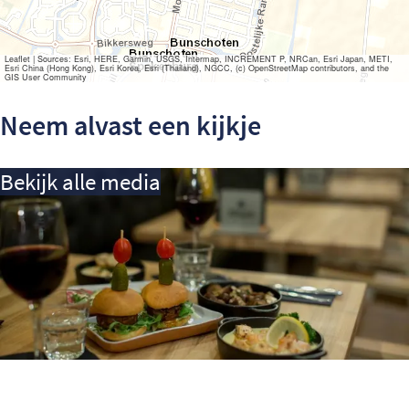
Leaflet
|
Sources: Esri, HERE, Garmin, USGS, Intermap, INCREMENT P, NRCan, Esri Japan, METI,
Esri China (Hong Kong), Esri Korea, Esri (Thailand), NGCC, (c) OpenStreetMap contributors, and the
GIS User Community
Neem alvast een kijkje
Bekijk alle media