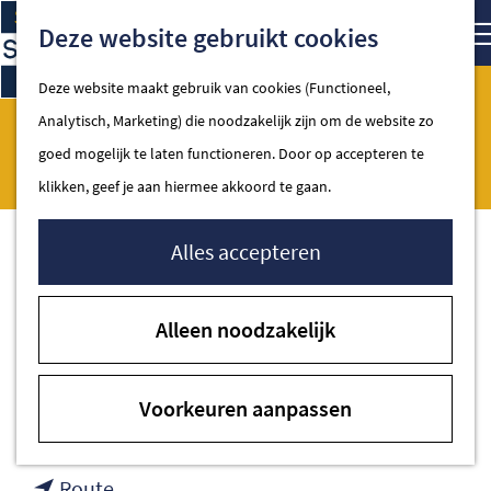
Ga
Kaart
Zoe
Deze website gebruikt cookies
naar
de
Deze website maakt gebruik van cookies (Functioneel,
homepage
Analytisch, Marketing) die noodzakelijk zijn om de website zo
Sjik
Spakenburg
goed mogelijk te laten functioneren. Door op accepteren te
klikken, geef je aan hiermee akkoord te gaan.
Alles accepteren
Contact
Alleen noodzakelijk
Kerkstraat 76a
3751 AS Spakenburg
Voorkeuren aanpassen
naar
Plan je route
Sjik
naar
Route