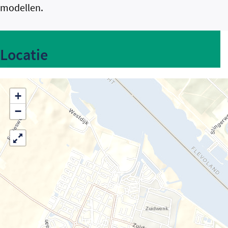
modellen.
Locatie
+
−