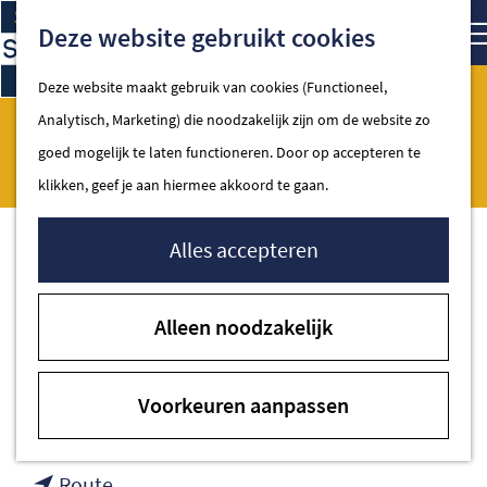
Ga
Kaart
Zoe
Deze website gebruikt cookies
naar
de
Deze website maakt gebruik van cookies (Functioneel,
homepage
Analytisch, Marketing) die noodzakelijk zijn om de website zo
Pearle
Spakenburg
goed mogelijk te laten functioneren. Door op accepteren te
klikken, geef je aan hiermee akkoord te gaan.
Alles accepteren
Contact
Alleen noodzakelijk
Broerswetering 2a
3752 AM Spakenburg
Voorkeuren aanpassen
naar
Plan je route
Pearle
naar
Route