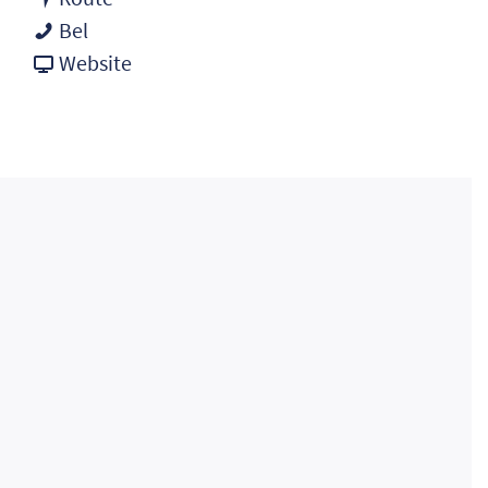
Pearle
Pearle
Bel
van
Website
Pearle