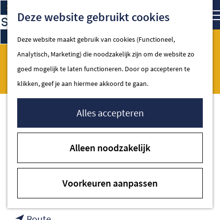
Ga
Kaart
Zoe
Deze website gebruikt cookies
naar
de
Deze website maakt gebruik van cookies (Functioneel,
homepage
Analytisch, Marketing) die noodzakelijk zijn om de website zo
Lidl
Spakenburg
goed mogelijk te laten functioneren. Door op accepteren te
klikken, geef je aan hiermee akkoord te gaan.
Alles accepteren
Contact
Alleen noodzakelijk
Broerswetering 8
3752 AM Spakenburg
Voorkeuren aanpassen
naar
Plan je route
Lidl
naar
Route