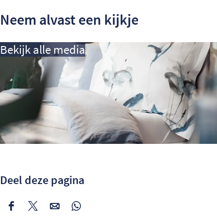
Neem alvast een kijkje
Bekijk alle media
Deel deze pagina
Deel
Deel
Deel
Deel