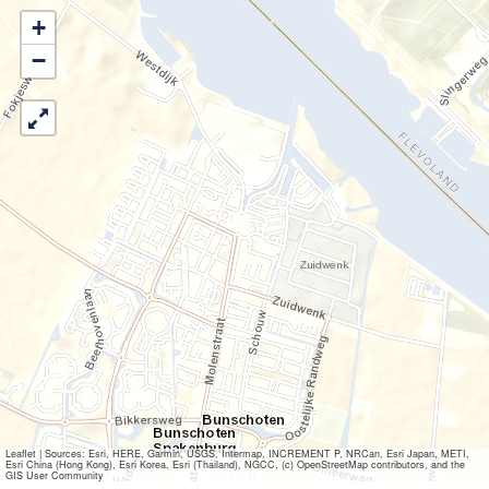
+
−
Leaflet
|
Sources: Esri, HERE, Garmin, USGS, Intermap, INCREMENT P, NRCan, Esri Japan, METI,
Esri China (Hong Kong), Esri Korea, Esri (Thailand), NGCC, (c) OpenStreetMap contributors, and the
GIS User Community