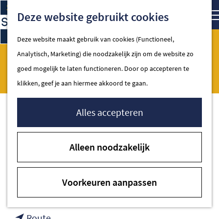
Ga
Kaart
Zoe
Deze website gebruikt cookies
naar
de
Deze website maakt gebruik van cookies (Functioneel,
homepage
Analytisch, Marketing) die noodzakelijk zijn om de website zo
De Vries Slaapcomfort
Spakenburg
goed mogelijk te laten functioneren. Door op accepteren te
klikken, geef je aan hiermee akkoord te gaan.
Alles accepteren
Contact
Alleen noodzakelijk
Sluisweg 3
3751 BP Spakenburg
Voorkeuren aanpassen
naar
Plan je route
De
naar
Vries
Route